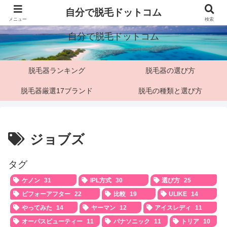
「脱毛マニア」僕の脱毛検証ブログ
自分で脱毛ドットコム
メニュー
検索
自分で脱毛ドットコム
脱毛器ランキング
脱毛器の選び方
脱毛器厳選17ブランド
脱毛の種類と選び方
ジョブズ
タグ
ケノン
31
IPL方式
30
選び方
25
ビフォーアフター
22
比較
19
ULIKE
14
やってみた
14
ヤーマン
12
アイスレディ
11
オーパスビューティー
11
パナソニック
11
トリア
10