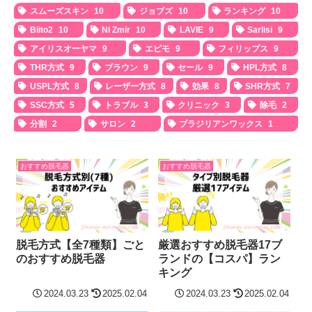
スムーズスキン
10
ジョブズ
10
ランキング
10
Biito2
10
Ni Zmir
10
LAVIE
9
Sarlisi
9
アイリスオーヤマ
9
エピモ
9
フィリップス
9
THR方式
9
ブラウン
9
セール
9
HPL方式
8
USPL方式
8
レーザー方式
8
効果
8
SHR方式
7
SSC方式
5
トラブル
3
クリニック
3
除毛
2
分割
2
サロン
2
ブラジリアンワックス
1
おすすめ脱毛器
おすすめ脱毛器
脱毛方式【全7種類】ごと
厳選おすすめ脱毛器17ブ
のおすすめ脱毛器
ランドの【コスパ】ラン
キング
2024.03.23
2025.02.04
2024.03.23
2025.02.04