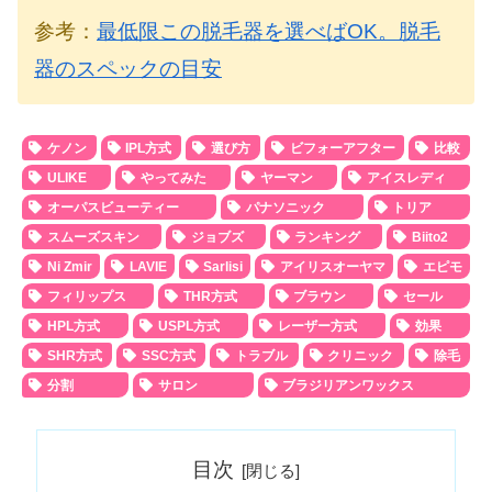
参考：
最低限この脱毛器を選べばOK。脱毛
器のスペックの目安
ケノン
IPL方式
選び方
ビフォーアフター
比較
ULIKE
やってみた
ヤーマン
アイスレディ
オーパスビューティー
パナソニック
トリア
スムーズスキン
ジョブズ
ランキング
Biito2
Ni Zmir
LAVIE
Sarlisi
アイリスオーヤマ
エピモ
フィリップス
THR方式
ブラウン
セール
HPL方式
USPL方式
レーザー方式
効果
SHR方式
SSC方式
トラブル
クリニック
除毛
分割
サロン
ブラジリアンワックス
目次