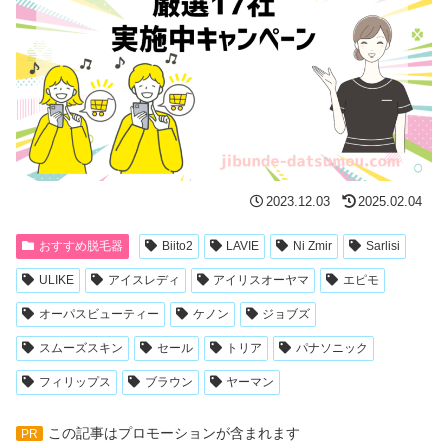
2023.12.03
2025.02.04
おすすめ脱毛器
Biito2
LAVIE
Ni Zmir
Sarlisi
ULIKE
アイスレディ
アイリスオーヤマ
エピモ
オーパスビューティー
ケノン
ジョブズ
スムーズスキン
セール
トリア
パナソニック
フィリップス
ブラウン
ヤーマン
この記事はプロモーションが含まれます
PR