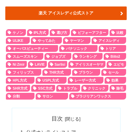
楽天 アイスレディ公式ストア
ケノン
IPL方式
選び方
ビフォーアフター
比較
ULIKE
やってみた
ヤーマン
アイスレディ
オーパスビューティー
パナソニック
トリア
スムーズスキン
ジョブズ
ランキング
Biito2
Ni Zmir
LAVIE
Sarlisi
アイリスオーヤマ
エピモ
フィリップス
THR方式
ブラウン
セール
HPL方式
USPL方式
レーザー方式
効果
SHR方式
SSC方式
トラブル
クリニック
除毛
分割
サロン
ブラジリアンワックス
目次