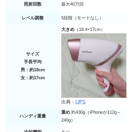
照射回数
最大40万回
レベル調整
5段階（モードなし）
大きめ
（18.4×17cm）
サイズ
手長平均
男：約18cm
女：約17cm
出典：
LIPS
重め
約430g（iPhoneが112g～
ハンディ重量
240g）
冷却機能
あり