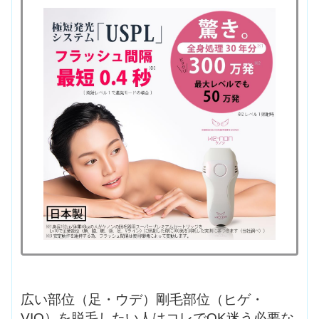
広い部位（足・ウデ）剛毛部位（ヒゲ・
VIO）を脱毛したい人はコレでOK迷う必要な