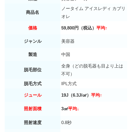
ノータイム アイスレディ カブリ
商品名
オレ
価格
59,800円（税込）
平均↑
ジャンル
美容器
製造
中国
全身（どの脱毛器も目より上は
脱毛部位
不可）
脱毛方式
IPL方式
ジュール
19J（6.3J/㎠）
平均↑
照射面積
3㎠
平均↓
照射速度
0.8秒