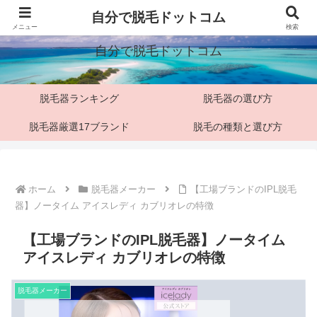
「脱毛マニア」僕の脱毛検証ブログ
自分で脱毛ドットコム
メニュー
検索
自分で脱毛ドットコム
脱毛器ランキング
脱毛器の選び方
脱毛器厳選17ブランド
脱毛の種類と選び方
ホーム
脱毛器メーカー
【工場ブランドのIPL脱毛
器】ノータイム アイスレディ カブリオレの特徴
【工場ブランドのIPL脱毛器】ノータイム
アイスレディ カブリオレの特徴
脱毛器メーカー