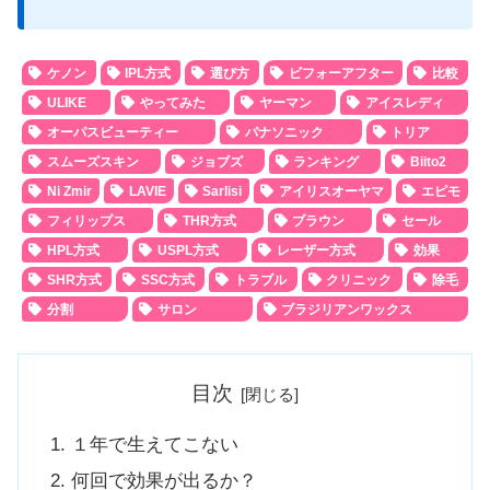
ケノン
IPL方式
選び方
ビフォーアフター
比較
ULIKE
やってみた
ヤーマン
アイスレディ
オーパスビューティー
パナソニック
トリア
スムーズスキン
ジョブズ
ランキング
Biito2
Ni Zmir
LAVIE
Sarlisi
アイリスオーヤマ
エピモ
フィリップス
THR方式
ブラウン
セール
HPL方式
USPL方式
レーザー方式
効果
SHR方式
SSC方式
トラブル
クリニック
除毛
分割
サロン
ブラジリアンワックス
目次
１年で生えてこない
何回で効果が出るか？