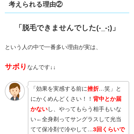
考えられる理由②
「脱毛できませんでした(-_-;)」
という人の中で一番多い理由が実は、
サボり
なんです↓↓
「効果を実感する前に
挫折
…笑」と
にかくめんどくさい！！
背中とか届
かない
し、やってもらう相手もいな
い←全身剃ってサングラスして光当
てて保冷剤で冷やして…
3回くらいで