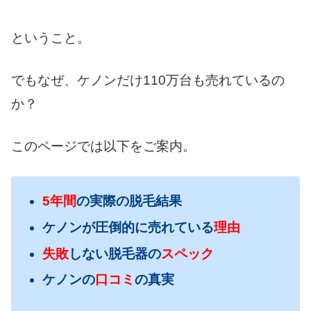
ということ。
でもなぜ、ケノンだけ110万台も売れているの
か？
このページでは以下をご案内。
5年間
の実際の脱毛結果
ケノンが圧倒的に売れている
理由
失敗
しない脱毛器
の
スペック
ケノンの
口コミ
の真実