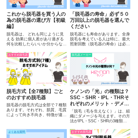
これから脱毛器を買う人の
「脱毛器の寿命」必ず５０
為の脱毛器の選び方【初級
万回以上の脱毛器を選んで
編】
ください
脱毛器は、 どれも同じように見
脱毛器にも寿命があります。全身
える 効果に個人差があり過ぎる
脱毛を考えている人は特に、最大
何を比較したらいいか分からない
照射回数（脱毛器の寿命）は必ず
など選ぶのが大変です。手っ取り
チェックしてください。最大照射
早く知りたい人は、参考：当サイ
回数は50万回あれば安心以下は
おすすめ脱毛器
脱毛器メーカー
ト厳選17ブランドの調査手順参
僕が、ケノンを使って１年で全身
考：最低限この脱毛器を選べば
脱毛を終え、それから５年経った
OK。脱毛器のスペックの目安
とこです。↑今まで22万回照射...
参...
脱毛方式【全7種類】ごと
ケノンの「光」の種類は？
のおすすめ脱毛器
SSC・SHR・IPL・THRそ
れぞれのメリット・デメリ
脱毛器の脱毛方式は全部で７種類
ット
あります。それぞれ、肌質、毛質
「脱毛（毛を生えなく）」は、組
によって向き不向き、特徴が違い
織にダメージを与えます。その方
ます。脱毛方式ごとのおすすめ脱
法がIPL・SSC・SHRの3種類。
毛器。まだ、なぜ、その脱毛器が
基本原理は同じですが、それぞれ
おすすめなのか？そのあたりをま
特徴があります。
よくある質問
おすすめ脱毛器
とめてみました。レーザー方式の