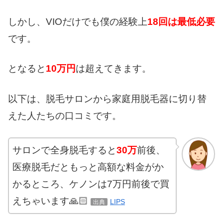
しかし、VIOだけでも僕の経験上
18回は最低必要
です。
となると
10万円
は超えてきます。
以下は、脱毛サロンから家庭用脱毛器に切り替
えた人たちの口コミです。
サロンで全身脱毛すると
30万
前後、
医療脱毛だともっと高額な料金がか
かるところ、ケノンは7万円前後で買
えちゃいます🙏🏻
LIPS
出典