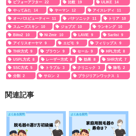
ビフォーアフター
22
比較
19
ULIKE
14
やってみた
14
ヤーマン
12
アイスレディ
11
オーパスビューティー
11
パナソニック
11
トリア
10
スムーズスキン
10
ジョブズ
10
ランキング
10
Biito2
10
Ni Zmir
10
LAVIE
9
Sarlisi
9
アイリスオーヤマ
9
エピモ
9
フィリップス
9
THR方式
9
ブラウン
9
セール
9
HPL方式
8
USPL方式
8
レーザー方式
8
効果
8
SHR方式
7
SSC方式
5
トラブル
3
クリニック
3
除毛
2
分割
2
サロン
2
ブラジリアンワックス
1
関連記事
よくある質問
よくある質問