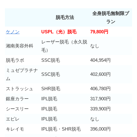
全身脱毛無制限プ
脱毛方法
ラン
ケノン
USPL（光）脱毛
79,800円
レーザー脱毛（永久脱
湘南美容外科
なし
毛）
脱毛ラボ
SSC脱毛
404,954円
ミュゼプラチナ
SSC脱毛
402,600円
ム
ストラッシュ
SHR脱毛
406,780円
銀座カラー
IPL脱毛
317,900円
シースリー
IPL脱毛
339,900円
エピレ
IPL脱毛
なし
キレイモ
IPL脱毛・SHR脱毛
396,000円