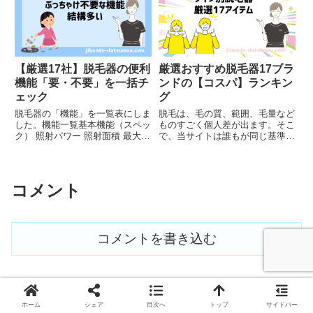
おすすめ脱毛器家庭用のレーザ
ー...
【厳選17社】脱毛器の便利
厳選おすすめ脱毛器17ブラ
機能「要・不要」を一括チ
ンドの【コスパ】ランキン
ェック
グ
脱毛器の「機能」を一覧表にしま
脱毛は、毛の質、範囲、毛量など
した。機能一覧基本機能（スペッ
ものすごく個人差が出ます。そこ
ク） 照射パワー 照射面積 最大照
で、当サイトは誰もが同じ基準で
射回数最大出力時に制限がある脱
選べる指標として、「照射パワ
毛器があります ハンディ（サイ
ー」「照射面積」「価格」のバラ
ズ・重量）画像付きハンディーの
ンスを最も重視し17ブランドを
比較表 照射速度照射速度は気に
選びました。厳選17アイテムの
コメント
しなくていいです。僕の脱毛...
スペック基準おすすめ脱毛器の選
定...
コメントを書き込む
ホーム
シェア
目次へ
トップ
サイドバー