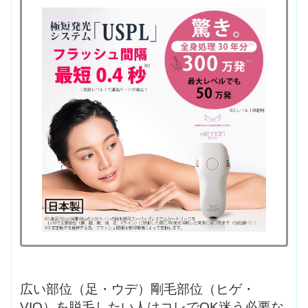
広い部位（足・ウデ）剛毛部位（ヒゲ・
VIO）を脱毛したい人はコレでOK迷う必要な