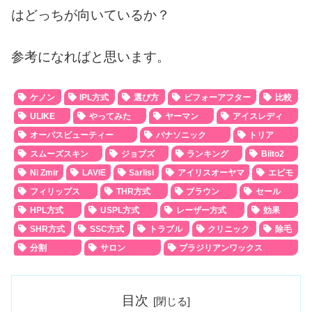
はどっちが向いているか？
参考になればと思います。
ケノン
IPL方式
選び方
ビフォーアフター
比較
ULIKE
やってみた
ヤーマン
アイスレディ
オーパスビューティー
パナソニック
トリア
スムーズスキン
ジョブズ
ランキング
Biito2
Ni Zmir
LAVIE
Sarlisi
アイリスオーヤマ
エピモ
フィリップス
THR方式
ブラウン
セール
HPL方式
USPL方式
レーザー方式
効果
SHR方式
SSC方式
トラブル
クリニック
除毛
分割
サロン
ブラジリアンワックス
目次