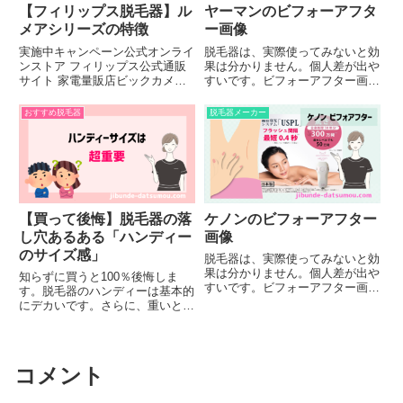
【フィリップス脱毛器】ル
ヤーマンのビフォーアフタ
メアシリーズの特徴
ー画像
実施中キャンペーン公式オンライ
脱毛器は、実際使ってみないと効
ンストア フィリップス公式通販
果は分かりません。個人差が出や
サイト 家電量販店ビックカメラ/
すいです。ビフォーアフター画像
ヨドバシ/ヤマダ/エディオン/ジョ
だけ参考にすると失敗しかねない
ーシン在庫は各店舗にお問い合わ
ので、も併せて参考にしてくださ
おすすめ脱毛器
脱毛器メーカー
せください。セット内容購入後、
い。ヤーマンハイパーZEROの照
以下のものが送られてきます。
射パワーWランプでハイパワーヤ
顔用アタッチメント から...
ーマンレイボーテハイパーZE...
【買って後悔】脱毛器の落
ケノンのビフォーアフター
し穴あるある「ハンディー
画像
のサイズ感」
脱毛器は、実際使ってみないと効
果は分かりません。個人差が出や
知らずに買うと100％後悔しま
すいです。ビフォーアフター画像
す。脱毛器のハンディーは基本的
だけ参考にすると失敗しかねない
にデカいです。さらに、重いとな
ので、も併せて参考にしてくださ
ると持ってるのがツラくなりま
い。ケノンの照射パワーケノンは
す。ハンディーの重さ、サイズで
ジュール数は公表していません。
脱毛器の良し悪しが決まるわけで
が、僕が検証済みで、ハイパワ
はないですが、見落としがちな部
コメント
ー...
分です。当サイトがおすすめする
脱...