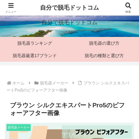
「脱毛マニア」僕の脱毛検証ブログ
自分で脱毛ドットコム
メニュー
検索
自分で脱毛ドットコム
脱毛器ランキング
脱毛器の選び方
脱毛器厳選17ブランド
脱毛の種類と選び方
ホーム
脱毛器メーカー
ブラウン シルクエキスパ
ートPro5のビフォーアフター画像
ブラウン シルクエキスパートPro5のビフ
ォーアフター画像
脱毛器メーカー