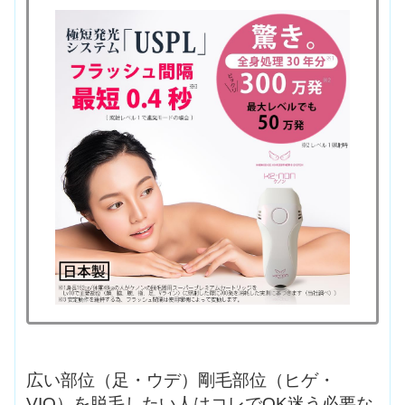
広い部位（足・ウデ）剛毛部位（ヒゲ・
VIO）を脱毛したい人はコレでOK迷う必要な