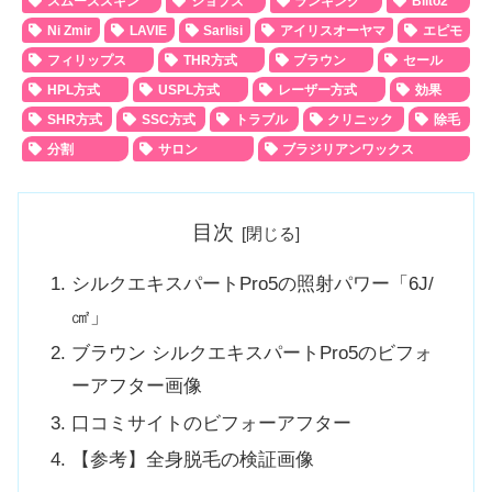
スムーズスキン
ジョブズ
ランキング
Biito2
Ni Zmir
LAVIE
Sarlisi
アイリスオーヤマ
エピモ
フィリップス
THR方式
ブラウン
セール
HPL方式
USPL方式
レーザー方式
効果
SHR方式
SSC方式
トラブル
クリニック
除毛
分割
サロン
ブラジリアンワックス
目次
シルクエキスパートPro5の照射パワー「6J/
㎠」
ブラウン シルクエキスパートPro5のビフォ
ーアフター画像
口コミサイトのビフォーアフター
【参考】全身脱毛の検証画像