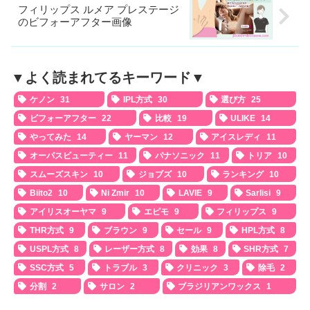
フィリップス ルメア プレステージ
のビフォーアフター画像
▼よく読まれてるキーワード▼
ケノン
31
IPL方式
30
選び方
25
ビフォーアフター
22
比較
19
ULIKE
14
やってみた
14
ヤーマン
12
アイスレディ
11
オーパスビューティー
11
パナソニック
11
トリア
10
スムーズスキン
10
ジョブズ
10
ランキング
10
Biito2
10
Ni Zmir
10
LAVIE
9
Sarlisi
9
アイリスオーヤマ
9
エピモ
9
フィリップス
9
THR方式
9
ブラウン
9
セール
9
HPL方式
8
USPL方式
8
レーザー方式
8
効果
8
SHR方式
7
SSC方式
5
トラブル
3
クリニック
3
除毛
2
分割
2
サロン
2
ブラジリアンワックス
1