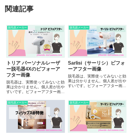
関連記事
脱毛器メーカー
脱毛器メーカー
トリア パーソナルレーザ
Sarlisi（サーリシ）ビフォ
ー脱毛器4Xのビフォーア
ーアフター画像
フター画像
脱毛器は、実際使ってみないと効
果は分かりません。個人差が出や
脱毛器は、実際使ってみないと効
すいです。ビフォーアフター画像
果は分かりません。個人差が出や
だけ参考にすると失敗しかねない
すいです。ビフォーアフター画像
ので、も併せて参考にしてくださ
だけ参考にすると失敗しかねない
い。Sarlisi（サーリシ）照射パワ
ので、も併せて参考にしてくださ
脱毛器メーカー
脱毛器メーカー
ー「5.1J/㎠」ジュール数は「J/
い。トリアの詳細情報はこちら。
㎠」に直すと5....
超ハイパワー「22J/㎠」トリア
は、家庭用脱毛器の中で唯一の...