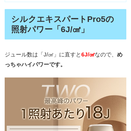
シルクエキスパートPro5の
照射パワー「6J/㎠」
ジュール数は「J/㎠」に直すと
6J/㎠
なので、
め
っちゃハイパワーです。